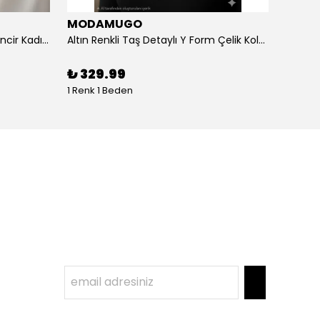
MODAMUGO
MOD
Altın Renk Kuş Figürlü iki Katlıı Zincir Kadın Y Kolye
Altın Renkli Taş Detaylı Y Form Çelik Kolye
%
3
₺ 329.99
1 Renk 1 Beden
1 Renk 