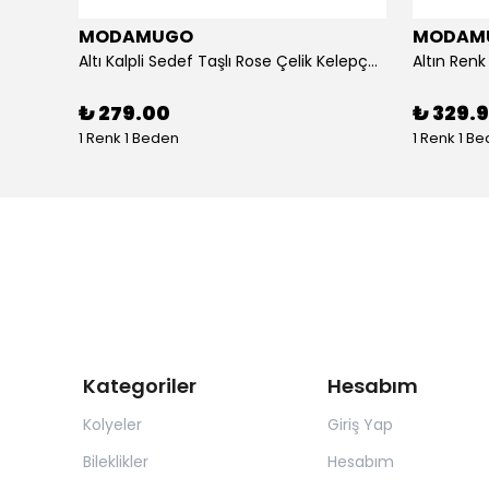
MODAMUGO
MODAM
um
Altı Kalpli Sedef Taşlı Rose Çelik Kelepçe Bileklik
₺ 279.00
₺ 329.
1 Renk 1 Beden
1 Renk 1 B
Kategoriler
Hesabım
Kolyeler
Giriş Yap
Bileklikler
Hesabım