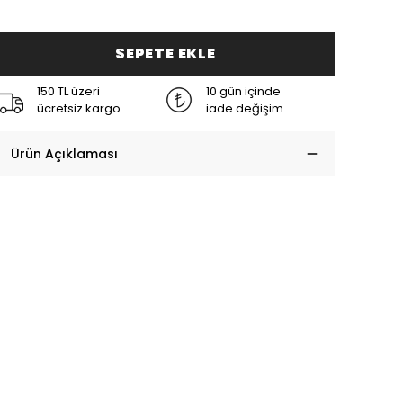
SEPETE EKLE
150 TL üzeri
10 gün içinde
ücretsiz kargo
iade değişim
Ürün Açıklaması