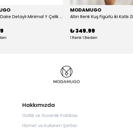
UGO
MODAMUGO
Altın Renk Daire Detaylı Minimal Y Çelik Kolye
99
₺ 349.99
eden
1 Renk 1 Beden
Hakkımızda
Gizlilik ve Güvenlik Politikası
Hizmet ve Kullanım Şartları