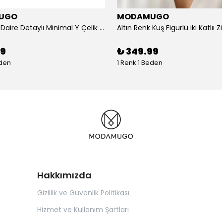
UGO
MODAMUGO
Altın Renk Daire Detaylı Minimal Y Çelik Kolye
99
₺ 349.99
eden
1 Renk 1 Beden
Hakkımızda
Gizlilik ve Güvenlik Politikası
Hizmet ve Kullanım Şartları