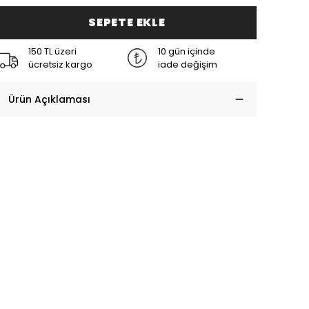
SEPETE EKLE
150 TL üzeri
10 gün içinde
ücretsiz kargo
iade değişim
Ürün Açıklaması