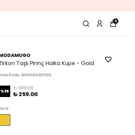
0
MODAMUGO
Zirkon Taşlı Pirinç Halka Küpe - Gold
Ürün Kodu
:
MG010030110S
₺ 399.00
%
35
₺ 259.00
Renk