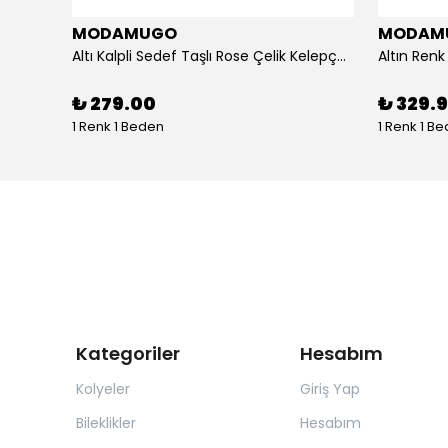
MODAMUGO
MODAM
um
Altı Kalpli Sedef Taşlı Rose Çelik Kelepçe Bileklik
₺ 279.00
₺ 329.
1 Renk 1 Beden
1 Renk 1 B
Kategoriler
Hesabım
Kolyeler
Giriş Yap
Bileklikler
Hesabım