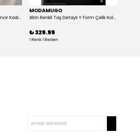
MODAMUGO
MOD
Altın Renk Kuş Figürlü iki Katlıı Zincir Kadın Y Kolye
Altın Renkli Taş Detaylı Y Form Çelik Kolye
%
3
₺ 329.99
1 Renk 1 Beden
1 Renk 