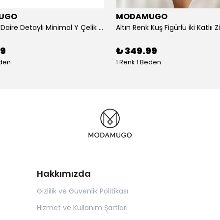
UGO
MODAMUGO
Altın Renk Daire Detaylı Minimal Y Çelik Kolye
99
₺ 349.99
eden
1 Renk 1 Beden
Hakkımızda
Gizlilik ve Güvenlik Politikası
Hizmet ve Kullanım Şartları