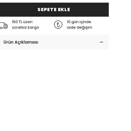
SEPETE EKLE
150 TL üzeri
10 gün içinde
ücretsiz kargo
iade değişim
Ürün Açıklaması