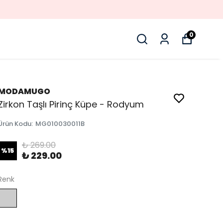
0
MODAMUGO
Zirkon Taşlı Pirinç Küpe - Rodyum
Ürün Kodu
:
MG010030011B
₺ 269.00
%
15
₺ 229.00
Renk