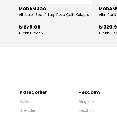
MODAMUGO
MODAM
um
Altı Kalpli Sedef Taşlı Rose Çelik Kelepçe Bileklik
₺ 279.00
₺ 329.
1 Renk 1 Beden
1 Renk 1 B
Kategoriler
Hesabım
Kolyeler
Giriş Yap
Bileklikler
Hesabım