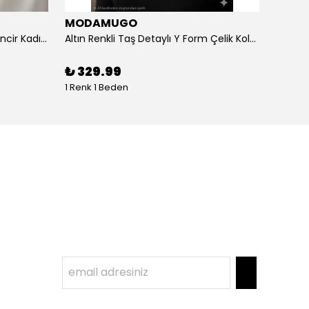
MODAMUGO
MOD
Altın Renk Kuş Figürlü iki Katlıı Zincir Kadın Y Kolye
Altın Renkli Taş Detaylı Y Form Çelik Kolye
%
3
₺ 329.99
1 Renk 1 Beden
1 Renk 