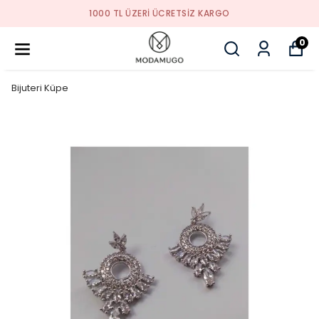
TREND ÜRÜNLER
0
Bijuteri Küpe