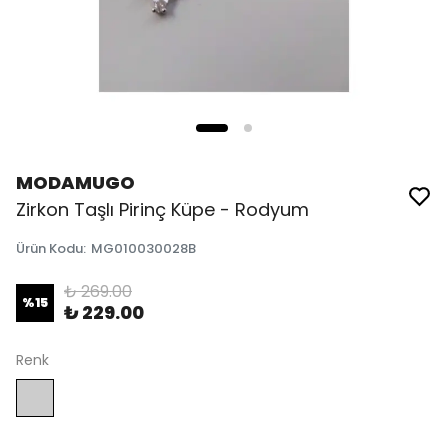
MODAMUGO
Zirkon Taşlı Pirinç Küpe - Rodyum
Ürün Kodu
:
MG010030028B
₺ 269.00
%
15
₺ 229.00
Renk