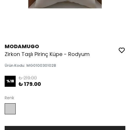
MODAMUGO
Zirkon Taşlı Pirinç Küpe - Rodyum
Ürün Kodu
:
MG010030102B
₺ 219.00
%
18
₺ 179.00
Renk