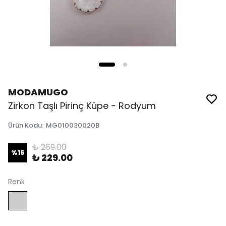
MODAMUGO
Zirkon Taşlı Pirinç Küpe - Rodyum
Ürün Kodu
:
MG010030020B
₺ 269.00
%
15
₺ 229.00
Renk