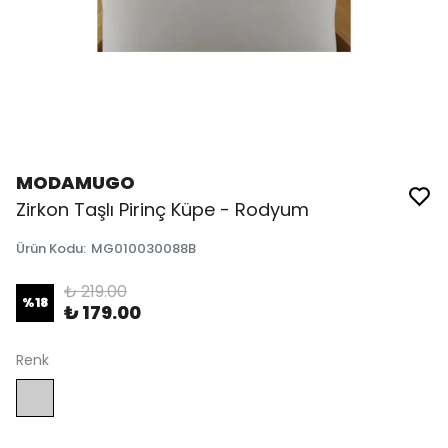
MODAMUGO
Zirkon Taşlı Pirinç Küpe - Rodyum
Ürün Kodu
:
MG010030088B
₺ 219.00
%
18
₺ 179.00
Renk