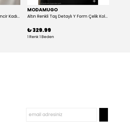
MODAMUGO
MOD
Altın Renk Kuş Figürlü iki Katlıı Zincir Kadın Y Kolye
Altın Renkli Taş Detaylı Y Form Çelik Kolye
%
3
₺ 329.99
1 Renk 1 Beden
1 Renk 