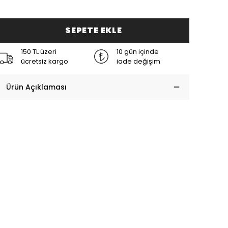
SEPETE EKLE
150 TL üzeri
10 gün içinde
ücretsiz kargo
iade değişim
Ürün Açıklaması