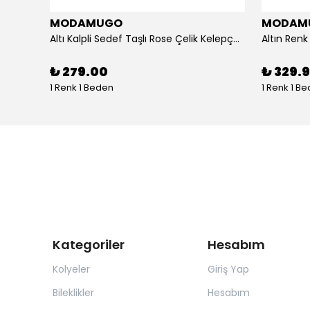
MODAMUGO
MODAM
um
Altı Kalpli Sedef Taşlı Rose Çelik Kelepçe Bileklik
₺ 279.00
₺ 329.
1 Renk 1 Beden
1 Renk 1 B
Kategoriler
Hesabım
Kolyeler
Giriş Yap
Bileklikler
Hesabım