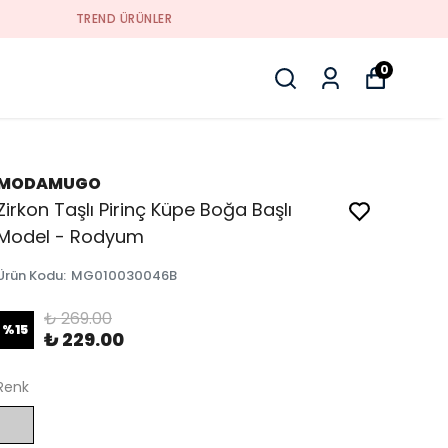
0
MODAMUGO
Zirkon Taşlı Pirinç Küpe Boğa Başlı
Model - Rodyum
Ürün Kodu
:
MG010030046B
₺ 269.00
%
15
₺ 229.00
Renk