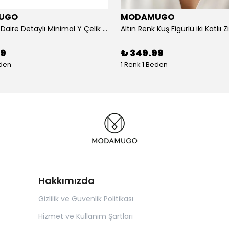
UGO
MODAMUGO
Altın Renk Daire Detaylı Minimal Y Çelik Kolye
99
₺ 349.99
eden
1 Renk 1 Beden
Hakkımızda
Gizlilik ve Güvenlik Politikası
Hizmet ve Kullanım Şartları