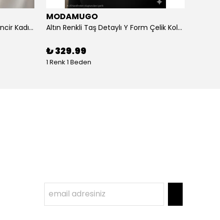
MODAMUGO
MOD
Altın Renk Kuş Figürlü iki Katlıı Zincir Kadın Y Kolye
Altın Renkli Taş Detaylı Y Form Çelik Kolye
%
3
₺ 329.99
1 Renk 1 Beden
1 Renk 