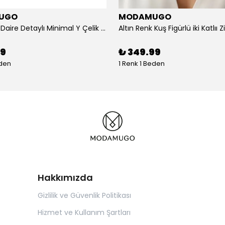
UGO
MODAMUGO
Altın Renk Daire Detaylı Minimal Y Çelik Kolye
99
₺ 349.99
eden
1 Renk 1 Beden
Hakkımızda
Gizlilik ve Güvenlik Politikası
Hizmet ve Kullanım Şartları