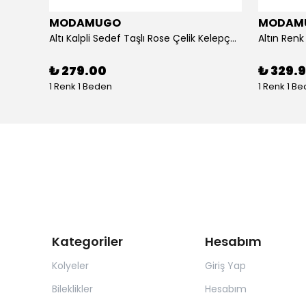
MODAMUGO
MODAM
um
Altı Kalpli Sedef Taşlı Rose Çelik Kelepçe Bileklik
₺ 279.00
₺ 329.
1 Renk 1 Beden
1 Renk 1 B
Kategoriler
Hesabım
Kolyeler
Giriş Yap
Bileklikler
Hesabım