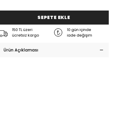
SEPETE EKLE
150 TL üzeri
10 gün içinde
ücretsiz kargo
iade değişim
Ürün Açıklaması