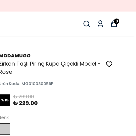
0
MODAMUGO
Zirkon Taşlı Pirinç Küpe Çiçekli Model -
Rose
Ürün Kodu
:
MG010030056P
₺ 269.00
%
15
₺ 229.00
Renk