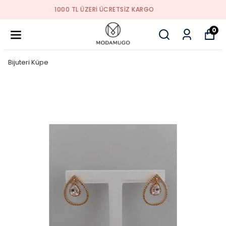
TREND ÜRÜNLER
0
Bijuteri Küpe