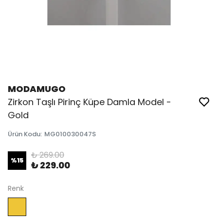
MODAMUGO
Zirkon Taşlı Pirinç Küpe Damla Model -
Gold
Ürün Kodu
:
MG010030047S
₺ 269.00
%
15
₺ 229.00
Renk