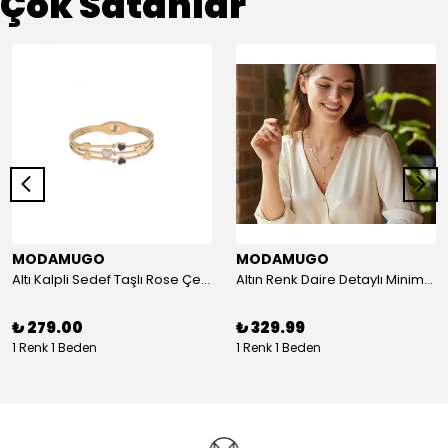
Çok Satanlar
MODAMUGO
MODAMUGO
Altı Kalpli Sedef Taşlı Rose Çelik Kelepçe Bileklik
Altın Renk Daire Detaylı Minimal Y Çelik Kolye
₺ 279.00
₺ 329.99
1 Renk 1 Beden
1 Renk 1 Beden