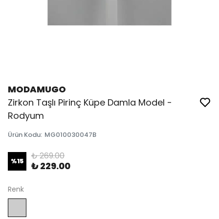
MODAMUGO
Zirkon Taşlı Pirinç Küpe Damla Model -
Rodyum
Ürün Kodu
:
MG010030047B
₺ 269.00
%
15
₺ 229.00
Renk