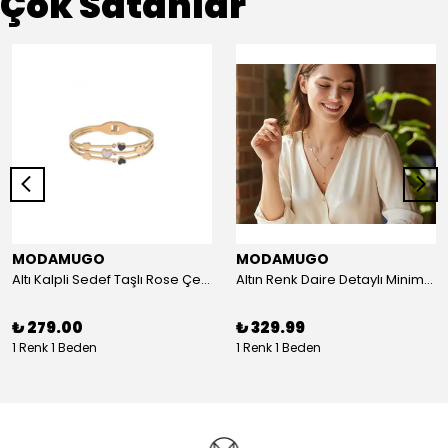
Çok Satanlar
MODAMUGO
MODAMUGO
Altı Kalpli Sedef Taşlı Rose Çelik Kelepçe Bileklik
Altın Renk Daire Detaylı Minimal Y Çelik Kolye
₺ 279.00
₺ 329.99
1 Renk 1 Beden
1 Renk 1 Beden