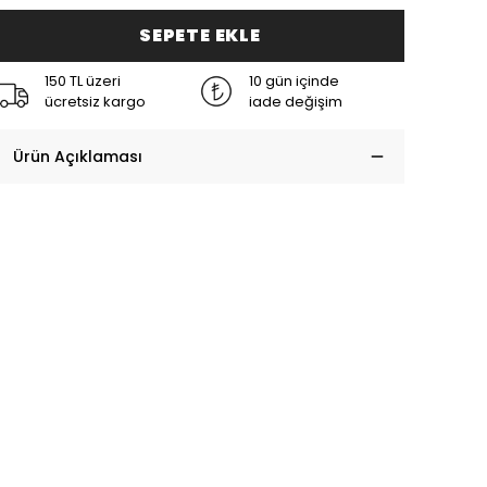
SEPETE EKLE
150 TL üzeri
10 gün içinde
ücretsiz kargo
iade değişim
Ürün Açıklaması