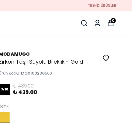
0
MODAMUGO
Zirkon Taşlı Suyolu Bileklik - Gold
Ürün Kodu
:
MG010020056S
₺ 489.00
%
10
₺ 439.00
Renk