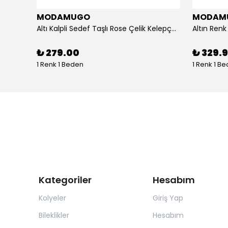
MODAMUGO
MODAM
um
Altı Kalpli Sedef Taşlı Rose Çelik Kelepçe Bileklik
₺ 279.00
₺ 329.
1 Renk 1 Beden
1 Renk 1 B
Kategoriler
Hesabım
Kolyeler
Giriş Yap
Bileklikler
Hesabım