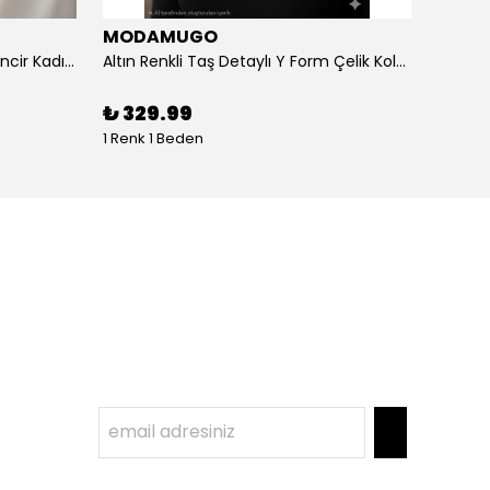
MODAMUGO
MOD
Altın Renk Kuş Figürlü iki Katlıı Zincir Kadın Y Kolye
Altın Renkli Taş Detaylı Y Form Çelik Kolye
%
3
₺ 329.99
1 Renk 1 Beden
1 Renk 