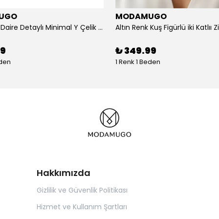
UGO
MODAMUGO
Altın Renk Daire Detaylı Minimal Y Çelik Kolye
99
₺ 349.99
eden
1 Renk 1 Beden
Hakkımızda
Gizlilik ve Güvenlik Politikası
Hizmet ve Kullanım Şartları