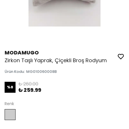
MODAMUGO
Zirkon Taşlı Yaprak, Çiçekli Broş Rodyum
Ürün Kodu
:
MG010060008B
₺ 260.00
%
0
₺ 259.99
Renk